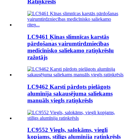
Ratiņkrēsls
LC9461 Ķīnas slimnīcas karstās
pārdošanas vairumtirdzniecības
medicīnisko saliekamo ratiņkrēslu
ražotājs
LC9462 Karsti pārdots pielāgots
alumīnija sakausējuma saliekams
manuāls viegls ratiņkrēsls
LC9552 Viegls, salokāms, viegli
kopjams, stilīgs alumīnija ratiņkrēsls