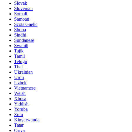
Slovak
Slovenian
Somali
Samoan
Scots Gaelic
Shona
Sindhi
Sundanese
Swahili
Tajik
Tamil
Telugu
Thai
Ukrainian
Urdu
Uzbek
Vietnamese
Welsh
Xhosa
Yiddish
Yoruba
Zulu
Kinyarwanda
Tatar
Oriya