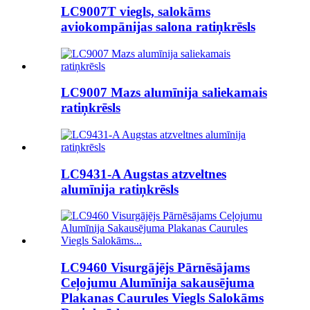
LC9007T viegls, salokāms
aviokompānijas salona ratiņkrēsls
LC9007 Mazs alumīnija saliekamais
ratiņkrēsls
LC9431-A Augstas atzveltnes
alumīnija ratiņkrēsls
LC9460 Visurgājējs Pārnēsājams
Ceļojumu Alumīnija sakausējuma
Plakanas Caurules Viegls Salokāms