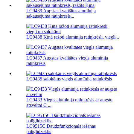
LC9439 Augstas kvalitātes alumīnija
sakausējuma ratiņkrēsls...
LC9438 Ķīnā ražoti alumīnija ratiņkrēsli, viegli...
LC9437 Augstas kvalitātes viegls alumīnija
ratiņkrēsls
LC9435 salokāms viegls alumīnija ratiņkrēsls
LC9433 Viegls alumīnija ratiņkrēsls ar augstu
atzveltni C ...
LC9515C Daudzfunkcionāls iešanas
palīglīdzeklis