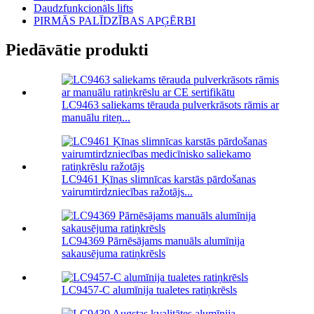
Daudzfunkcionāls lifts
PIRMĀS PALĪDZĪBAS APĢĒRBI
Piedāvātie produkti
LC9463 saliekams tērauda pulverkrāsots rāmis ar
manuālu riteņ...
LC9461 Ķīnas slimnīcas karstās pārdošanas
vairumtirdzniecības ražotājs...
LC94369 Pārnēsājams manuāls alumīnija
sakausējuma ratiņkrēsls
LC9457-C alumīnija tualetes ratiņkrēsls