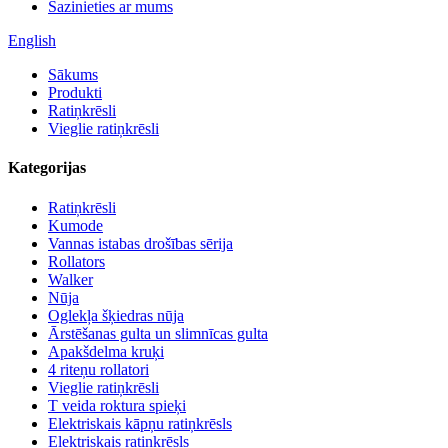
Sazinieties ar mums
English
Sākums
Produkti
Ratiņkrēsli
Vieglie ratiņkrēsli
Kategorijas
Ratiņkrēsli
Kumode
Vannas istabas drošības sērija
Rollators
Walker
Nūja
Oglekļa šķiedras nūja
Ārstēšanas gulta un slimnīcas gulta
Apakšdelma kruķi
4 riteņu rollatori
Vieglie ratiņkrēsli
T veida roktura spieķi
Elektriskais kāpņu ratiņkrēsls
Elektriskais ratiņkrēsls