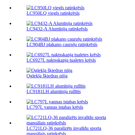
LC950LQ viegls ratiņkrēsls
LC9432-A Alumīnija ratiņkrēsls
LC904BJ plakano cauruļu ratiņkrēsls
LC6927L naktsskapja tualetes krēsls
Oglekļa šķiedras nūja
LC9181LH alumīnija rullītis
LC797L vannas istabas krēsls
LC721LQ-36 paralizēts invalīdu sporta
manuālais ratiņkrēsls