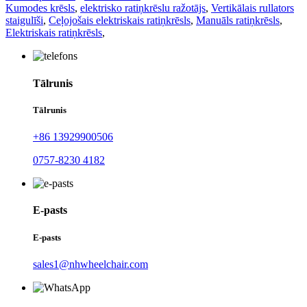
Kumodes krēsls
,
elektrisko ratiņkrēslu ražotājs
,
Vertikālais rullators
staigulīši
,
Ceļojošais elektriskais ratiņkrēsls
,
Manuāls ratiņkrēsls
,
Elektriskais ratiņkrēsls
,
Tālrunis
Tālrunis
+86 13929900506
0757-8230 4182
E-pasts
E-pasts
sales1@nhwheelchair.com