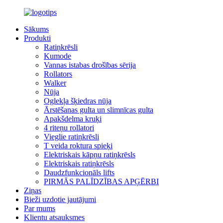
Sākums
Produkti
Ratiņkrēsli
Kumode
Vannas istabas drošības sērija
Rollators
Walker
Nūja
Oglekļa šķiedras nūja
Ārstēšanas gulta un slimnīcas gulta
Apakšdelma kruķi
4 riteņu rollatori
Vieglie ratiņkrēsli
T veida roktura spieķi
Elektriskais kāpņu ratiņkrēsls
Elektriskais ratiņkrēsls
Daudzfunkcionāls lifts
PIRMĀS PALĪDZĪBAS APĢĒRBI
Ziņas
Bieži uzdotie jautājumi
Par mums
Klientu atsauksmes