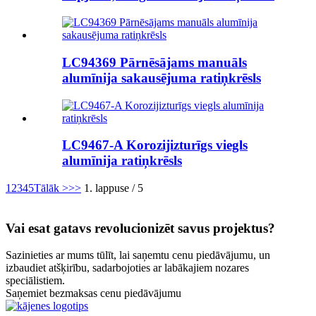
LC94369 Pārnēsājams manuāls
alumīnija sakausējuma ratiņkrēsls
LC9467-A Korozijizturīgs viegls
alumīnija ratiņkrēsls
1
2
3
4
5
Tālāk >
>>
1. lappuse / 5
Vai esat gatavs revolucionizēt savus projektus?
Sazinieties ar mums tūlīt, lai saņemtu cenu piedāvājumu, un
izbaudiet atšķirību, sadarbojoties ar labākajiem nozares
speciālistiem.
Saņemiet bezmaksas cenu piedāvājumu