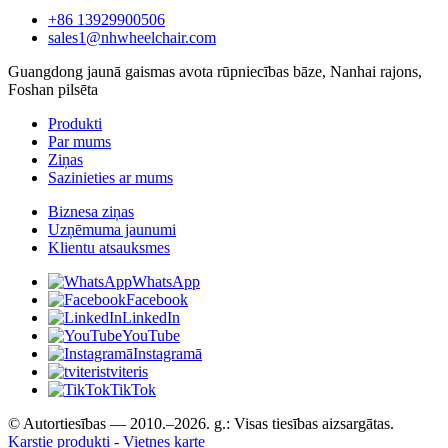
+86 13929900506
sales1@nhwheelchair.com
Guangdong jaunā gaismas avota rūpniecības bāze, Nanhai rajons,
Foshan pilsēta
Produkti
Par mums
Ziņas
Sazinieties ar mums
Biznesa ziņas
Uzņēmuma jaunumi
Klientu atsauksmes
WhatsApp
Facebook
LinkedIn
YouTube
Instagramā
tviteris
TikTok
© Autortiesības — 2010.–2026. g.: Visas tiesības aizsargātas.
Karstie produkti
-
Vietnes karte